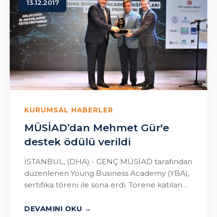
13.12.2017
KURUMSAL HABERLER
MÜSİAD’dan Mehmet Gür'e
destek ödülü verildi
İSTANBUL, (DHA) - GENÇ MÜSİAD tarafından
düzenlenen Young Business Academy (YBA),
sertifika töreni ile sona erdi. Törene katılan
Müstakil Sanayici ve İşadamları...
DEVAMINI OKU