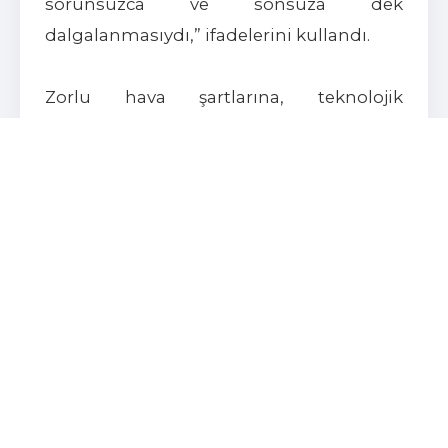
sorunsuzca ve sonsuza dek
dalgalanmasıydı,” ifadelerini kullandı.
Zorlu hava şartlarına, teknolojik
gereksinimlere ve tüm dünyayı etkisi
altına alan Covid-19 pandemisine
rağmen operasyonun kusursuz
ilerlediğine dikkat çeken Apaydın, bu
başarının lojistik sektörünü birkaç adım
ileri taşıdığını belirtti.
Rakamlarla Dev Operasyon
16 ay boyunca 7 gün 24 saat kesintisiz
devam eden lojistik sürecinde elde edilen